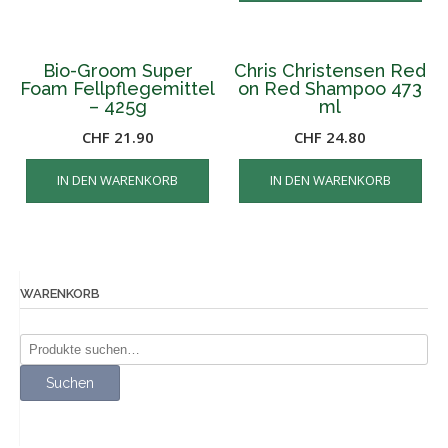
Varianten
auf.
Die
Bio-Groom Super
Chris Christensen Red
Optionen
Foam Fellpflegemittel
on Red Shampoo 473
– 425g
ml
können
auf
CHF
21.90
CHF
24.80
der
Produktseite
IN DEN WARENKORB
IN DEN WARENKORB
gewählt
werden
WARENKORB
Suche
nach:
Suchen