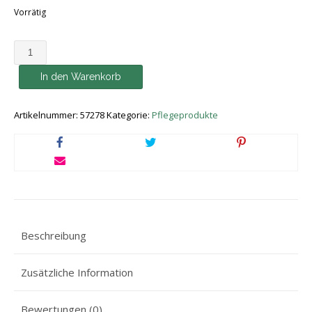
Vorrätig
Chris
Christensen
In den Warenkorb
Thick
N
Thicker
Artikelnummer:
57278
Kategorie:
Pflegeprodukte
Conditioner
473
ml
Menge
Beschreibung
Zusätzliche Information
Bewertungen (0)