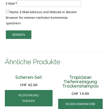
E-Mail
*
Name, E-Mail-Adresse und Website in diesem
Browser für meinen nächsten Kommentar
speichern.
Ähnliche Produkte
Scheren-Set
Tropiclean
Tiefenreinigung
CHF
42.00
Trockenshampoo
Dieses
CHF
14.90
AUSFÜHRUNG
Produkt
WÄHLEN
weist
IN DEN WARENKORB
mehrere