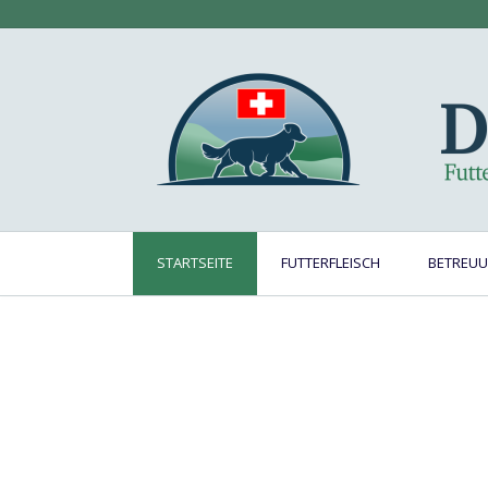
Skip
to
content
STARTSEITE
FUTTERFLEISCH
BETREU