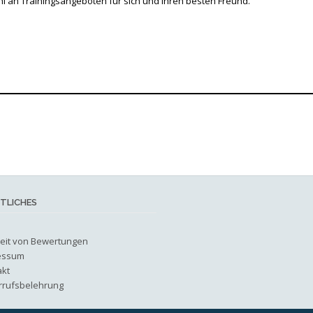
ahl an Trainingsangeboten für sich und Ihren besten Freund.
TLICHES
heit von Bewertungen
essum
akt
rrufsbelehrung