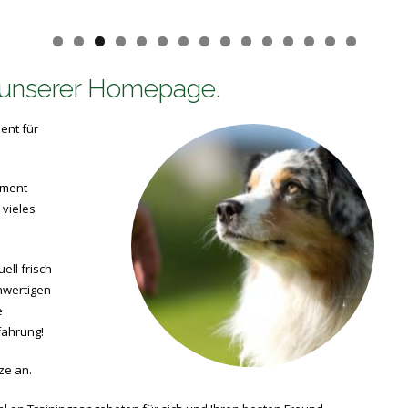
 unserer Homepage.
ent für
iment
 vieles
ell frisch
hwertigen
e
fahrung!
ze an.