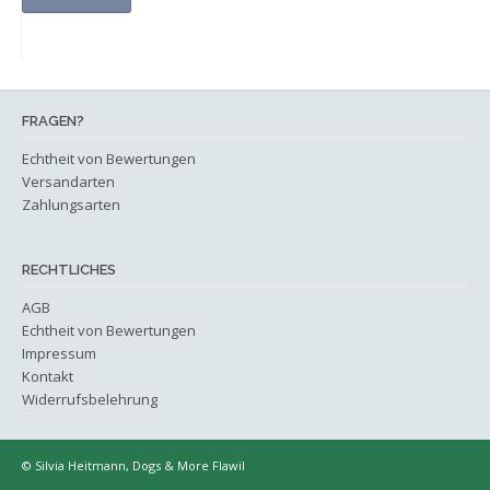
Produktseite
gewählt
werden
FRAGEN?
Echtheit von Bewertungen
Versandarten
Zahlungsarten
RECHTLICHES
AGB
Echtheit von Bewertungen
Impressum
Kontakt
Widerrufsbelehrung
© Silvia Heitmann, Dogs & More Flawil