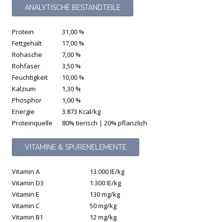
ANALYTISCHE BESTANDTEILE
Protein
31,00 %
Fettgehalt
17,00 %
Rohasche
7,00 %
Rohfaser
3,50 %
Feuchtigkeit
10,00 %
Kalzium
1,30 %
Phosphor
1,00 %
Energie
3.873 Kcal/kg
Proteinquelle
80% tierisch | 20% pflanzlich
VITAMINE & SPURENELEMENTE
Vitamin A
13.000 IE/kg
Vitamin D3
1.300 IE/kg
Vitamin E
130 mg/kg
Vitamin C
50 mg/kg
Vitamin B1
12 mg/kg