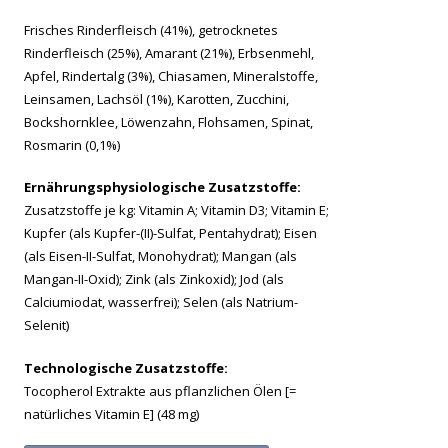
Frisches Rinderfleisch (41%), getrocknetes
Rinderfleisch (25%), Amarant (21%), Erbsenmehl,
Apfel, Rindertalg (3%), Chiasamen, Mineralstoffe,
Leinsamen, Lachsöl (1%), Karotten, Zucchini,
Bockshornklee, Löwenzahn, Flohsamen, Spinat,
Rosmarin (0,1%)
Ernährungsphysiologische Zusatzstoffe:
Zusatzstoffe je kg: Vitamin A; Vitamin D3; Vitamin E;
Kupfer (als Kupfer-(II)-Sulfat, Pentahydrat); Eisen
(als Eisen-II-Sulfat, Monohydrat); Mangan (als
Mangan-II-Oxid); Zink (als Zinkoxid); Jod (als
Calciumiodat, wasserfrei); Selen (als Natrium-
Selenit)
Technologische Zusatzstoffe:
Tocopherol Extrakte aus pflanzlichen Ölen [=
natürliches Vitamin E] (48 mg)