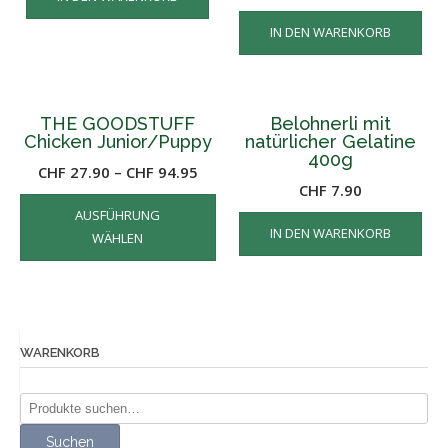
IN DEN WARENKORB
THE GOODSTUFF
Belohnerli mit
Chicken Junior/Puppy
natürlicher Gelatine
400g
CHF
27.90
–
CHF
94.95
CHF
7.90
Dieses
AUSFÜHRUNG
Produkt
IN DEN WARENKORB
WÄHLEN
weist
mehrere
Varianten
auf.
Die
WARENKORB
Optionen
können
Suche
auf
nach:
der
Suchen