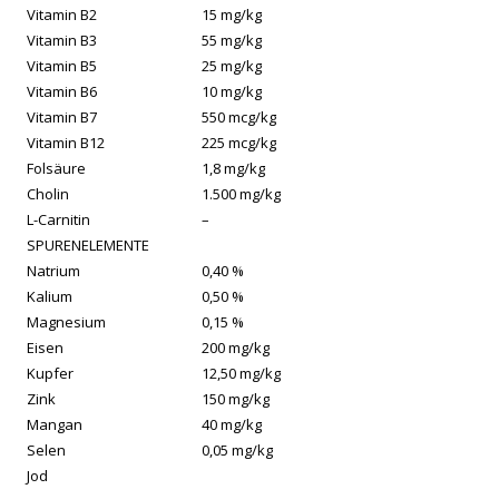
Vitamin B2
15 mg/kg
Vitamin B3
55 mg/kg
Vitamin B5
25 mg/kg
Vitamin B6
10 mg/kg
Vitamin B7
550 mcg/kg
Vitamin B12
225 mcg/kg
Folsäure
1,8 mg/kg
Cholin
1.500 mg/kg
L-Carnitin
–
SPURENELEMENTE
Natrium
0,40 %
Kalium
0,50 %
Magnesium
0,15 %
Eisen
200 mg/kg
Kupfer
12,50 mg/kg
Zink
150 mg/kg
Mangan
40 mg/kg
Selen
0,05 mg/kg
Jod