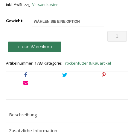
inkl. MwSt.
zzgl.
Versandkosten
Gewicht
Swiss
Natural
In den Warenkorb
Soft
Artikelnummer:
1783
Kategorie:
Trockenfutter & Kauartikel
ADULT
Lamm
&
Kartoffel
Menge
Beschreibung
Zusätzliche Information