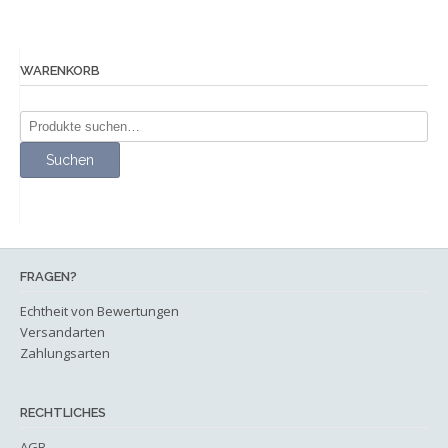
Varianten
auf.
Die
WARENKORB
Optionen
können
Suche
auf
nach:
der
Suchen
Produktseite
gewählt
werden
FRAGEN?
Echtheit von Bewertungen
Versandarten
Zahlungsarten
RECHTLICHES
AGB