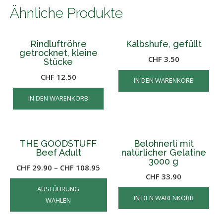
Ähnliche Produkte
Rindluftröhre
Kalbshufe, gefüllt
getrocknet, kleine
CHF
3.50
Stücke
CHF
12.50
IN DEN WARENKORB
IN DEN WARENKORB
THE GOODSTUFF
Belohnerli mit
Beef Adult
natürlicher Gelatine
3000 g
CHF
29.90
–
CHF
108.95
CHF
33.90
Dieses
AUSFÜHRUNG
Produkt
IN DEN WARENKORB
WÄHLEN
weist
mehrere