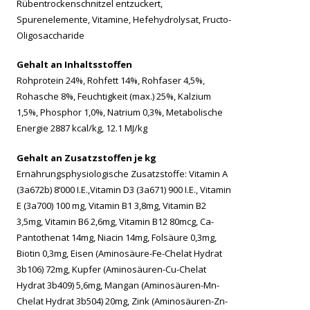
Rübentrockenschnitzel entzuckert,
Spurenelemente, Vitamine, Hefehydrolysat, Fructo-
Oligosaccharide
Gehalt an Inhaltsstoffen
Rohprotein 24%, Rohfett 14%, Rohfaser 4,5%,
Rohasche 8%, Feuchtigkeit (max.) 25%, Kalzium
1,5%, Phosphor 1,0%, Natrium 0,3%, Metabolische
Energie 2887 kcal/kg, 12.1 MJ/kg
Gehalt an Zusatzstoffen je kg
Ernährungsphysiologische Zusatzstoffe: Vitamin A
(3a672b) 8‘000 I.E.,Vitamin D3 (3a671) 900 I.E., Vitamin
E (3a700) 100 mg, Vitamin B1 3,8mg, Vitamin B2
3,5mg, Vitamin B6 2,6mg, Vitamin B12 80mcg, Ca-
Pantothenat 14mg, Niacin 14mg, Folsäure 0,3mg,
Biotin 0,3mg, Eisen (Aminosäure-Fe-Chelat Hydrat
3b106) 72mg, Kupfer (Aminosäuren-Cu-Chelat
Hydrat 3b409) 5,6mg, Mangan (Aminosäuren-Mn-
Chelat Hydrat 3b504) 20mg, Zink (Aminosäuren-Zn-